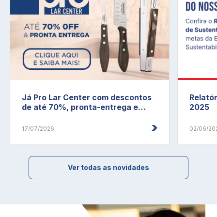
Já Pro Lar Center com descontos
Relatór
de até 70%, pronta-entrega e
2025
brinde exclusivo!
17/07/2026
02/06/20
Ver todas as novidades