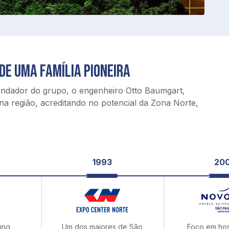
DE UMA FAMÍLIA PIONEIRA
undador do grupo, o engenheiro Otto Baumgart, 
a região, acreditando no potencial da Zona Norte, 
1993
20
ing
Um dos maiores de São
Foco em h