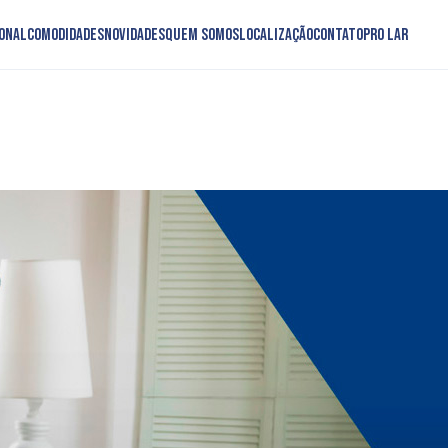
onal
Comodidades
Novidades
Quem somos
Localização
Contato
PRO LAR