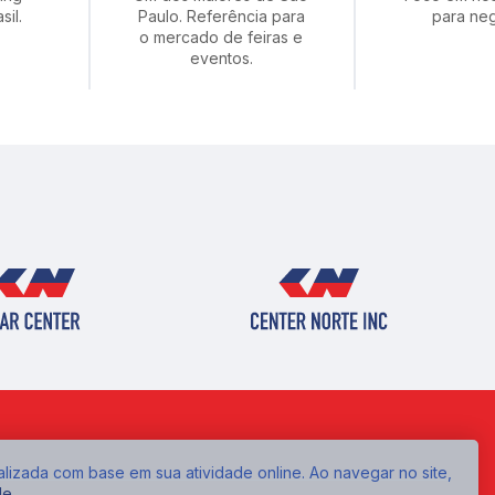
sil.
Paulo. Referência para
para neg
o mercado de feiras e
eventos.
alizada com base em sua atividade online. Ao navegar no site,
de
.