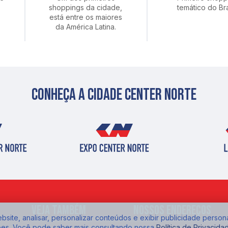
shoppings da cidade,
temático do Bra
está entre os maiores
da América Latina.
Conheça a cidade center norte
Veja também
Nossos endereços
site, analisar, personalizar conteúdos e exibir publicidade person
ões. Você pode saber mais consultando nossa
Política de Privacida