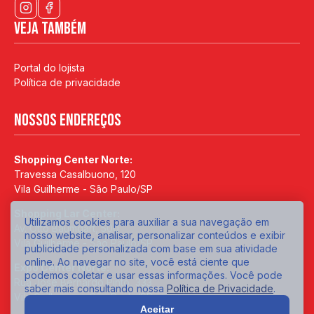
Veja também
Portal do lojista
Política de privacidade
Nossos endereços
Shopping Center Norte:
Travessa Casalbuono, 120
Vila Guilherme - São Paulo/SP
Shopping Lar Center:
Utilizamos cookies para auxiliar a sua navegação em
Av. Otto Baumgart, 500
nosso website, analisar, personalizar conteúdos e exibir
Vila Guilherme - São Paulo/SP
publicidade personalizada com base em sua atividade
online. Ao navegar no site, você está ciente que
Expo Center Norte:
podemos coletar e usar essas informações. Você pode
Rua José Bernardo Pinto, 333
saber mais consultando nossa
Política de Privacidade
.
Vila Guilherme - São Paulo/SP
Aceitar