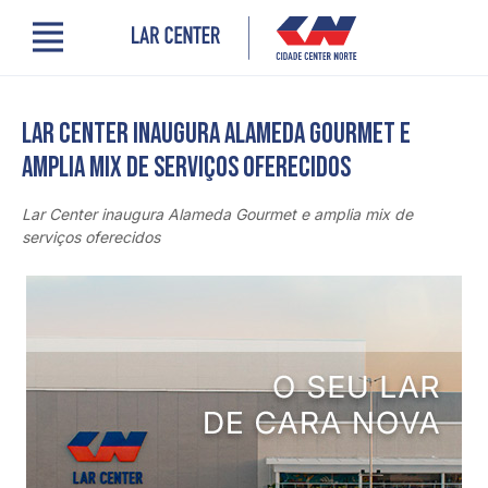
Menu
Cidade Center Norte
Lojas, Gastronomia e Serviços
Lar Center inaugura Alameda Gourmet e
Cinema
amplia mix de serviços oferecidos
Encontre um profissional
Comodidades
Lar Center inaugura Alameda Gourmet e amplia mix de 
Novidades
serviços oferecidos
Quem somos
Localização
Contato
PRO LAR