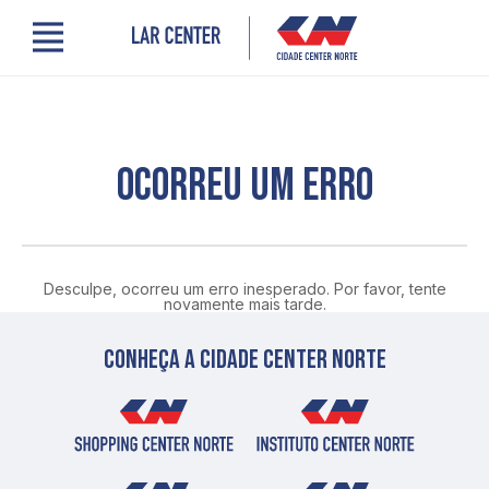
Menu
Cidade Center Norte
Lojas, Gastronomia e Serviços
Cinema
Encontre um profissional
OCORREU UM ERRO
Comodidades
Novidades
Quem somos
Localização
Desculpe, ocorreu um erro inesperado. Por favor, tente
Contato
novamente mais tarde.
PRO LAR
Conheça a cidade center norte