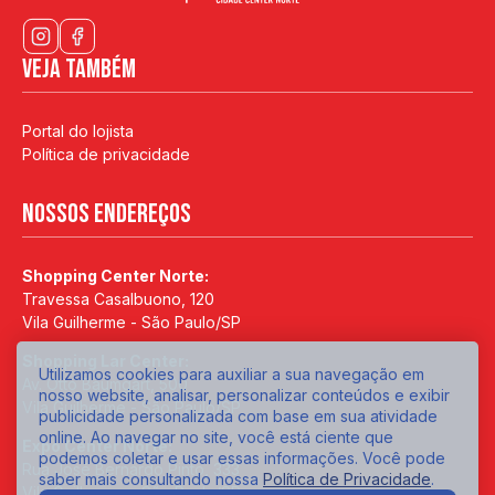
Veja também
Portal do lojista
Política de privacidade
Nossos endereços
Shopping Center Norte:
Travessa Casalbuono, 120
Vila Guilherme - São Paulo/SP
Shopping Lar Center:
Utilizamos cookies para auxiliar a sua navegação em
Av. Otto Baumgart, 500
nosso website, analisar, personalizar conteúdos e exibir
Vila Guilherme - São Paulo/SP
publicidade personalizada com base em sua atividade
online. Ao navegar no site, você está ciente que
Expo Center Norte:
podemos coletar e usar essas informações. Você pode
Rua José Bernardo Pinto, 333
saber mais consultando nossa
Política de Privacidade
.
Vila Guilherme - São Paulo/SP