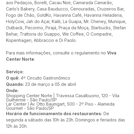
aos Pedaços, Borelli, Cacau Noir, Camarada Camarão, 
Carlo’s Bakery, Casa Bauducco, Cenouradas, Cruzeiros Bar, 
Fogo de Chão, GoldKo, Havanna Café, Havanna Heladeria, 
HolyCow, Jah do Açaí, Kalili, La Guapa, Mr. Cheney, Munique, 
Outback, Pecorino, Pirajá, Praça da Moça, Starbucks, Stefan 
Behar, Trattoria do Guappo, We Coffee, O Compadre, 
Kopenhagen, Abbraccio e Di Paolo.
Para mais informações, consulte o regulamento no 
Viva 
Center Norte
.
Serviço:
O quê:
 4º Circuito Gastronômico
Quando:
 23 de março a 05 de abril
Onde:
Shopping Center Norte | Travessa Casalbuono, 120 - Vila
Guilherme - São Paulo/SP
Lar Center I Av. Otto Baumgart, 500 - 2º Piso - Alameda
Gourmet - São Paulo/SP
Horário de funcionamento dos restaurantes:
 De 
segunda a sábado das 10h às 23h. Domingos e feriados das 
12h às 20h. 