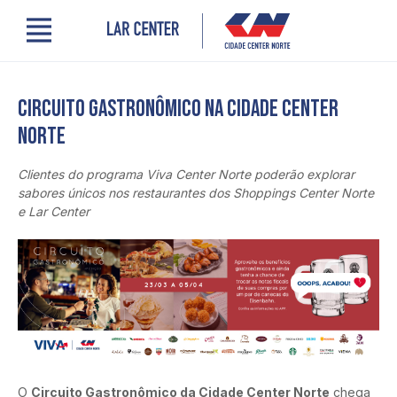
Menu
Cidade Center Norte
Lojas, Gastronomia e Serviços
Circuito Gastronômico na Cidade Center
Cinema
Norte
Encontre um profissional
Comodidades
Clientes do programa Viva Center Norte poderão explorar 
Novidades
sabores únicos nos restaurantes dos Shoppings Center Norte 
Quem somos
e Lar Center
Localização
Contato
PRO LAR
O 
Circuito Gastronômico da Cidade Center Norte
 chega 