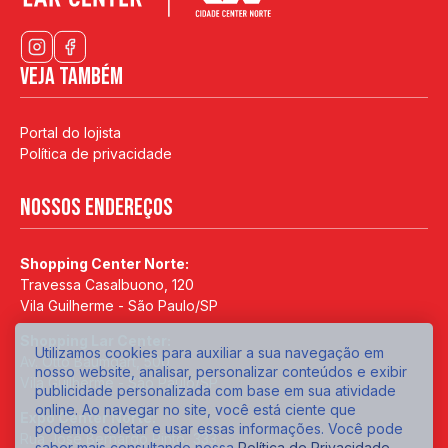
Veja também
Portal do lojista
Política de privacidade
Nossos endereços
Shopping Center Norte:
Travessa Casalbuono, 120
Vila Guilherme - São Paulo/SP
Shopping Lar Center:
Utilizamos cookies para auxiliar a sua navegação em
Av. Otto Baumgart, 500
nosso website, analisar, personalizar conteúdos e exibir
Vila Guilherme - São Paulo/SP
publicidade personalizada com base em sua atividade
online. Ao navegar no site, você está ciente que
Expo Center Norte:
podemos coletar e usar essas informações. Você pode
Rua José Bernardo Pinto, 333
saber mais consultando nossa
Política de Privacidade
.