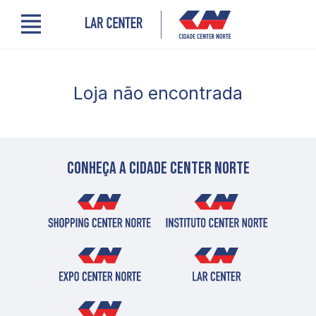
Menu
Cidade Center Norte
Lojas, Gastronomia e Serviços
Loja não encontrada
Cinema
Encontre um profissional
Comodidades
Novidades
Quem somos
Conheça a cidade center norte
Localização
Contato
PRO LAR