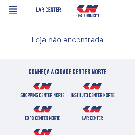
Menu
Cidade Center Norte
Lojas, Gastronomia e Serviços
Loja não encontrada
Cinema
Encontre um profissional
Comodidades
Novidades
Quem somos
Conheça a cidade center norte
Localização
Contato
PRO LAR