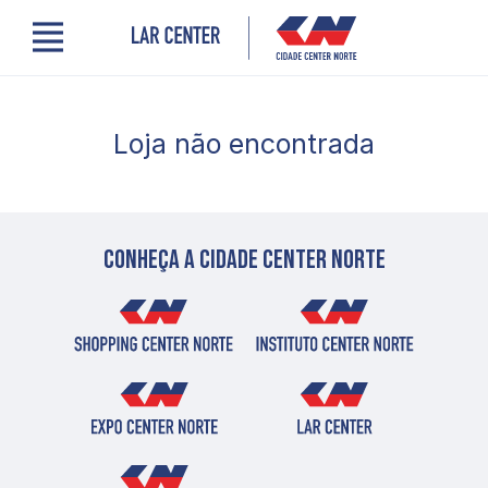
Menu
Cidade Center Norte
Lojas, Gastronomia e Serviços
Loja não encontrada
Cinema
Encontre um profissional
Comodidades
Novidades
Quem somos
Conheça a cidade center norte
Localização
Contato
PRO LAR