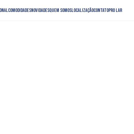
onal
Comodidades
Novidades
Quem somos
Localização
Contato
PRO LAR