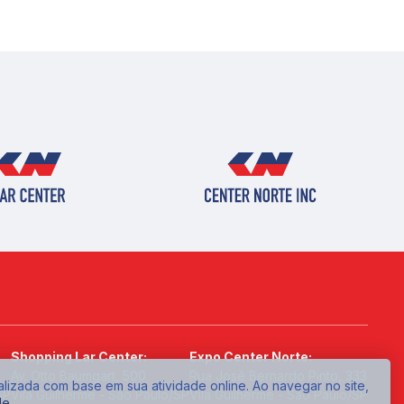
Shopping Lar Center:
Expo Center Norte:
Av. Otto Baumgart, 500
Rua José Bernardo Pinto, 333
alizada com base em sua atividade online. Ao navegar no site,
SP
Vila Guilherme - São Paulo/SP
Vila Guilherme - São Paulo/SP
de
.