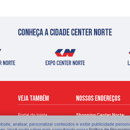
Conheça a cidade center norte
Veja também
Nossos endereços
Portal do lojista
Shopping Center Norte:
Política de privacidade
Travessa Casalbuono, 120
site, analisar, personalizar conteúdos e exibir publicidade person
Vila Guilherme - São Paulo/
ões. Você pode saber mais consultando nossa
Política de Privacida