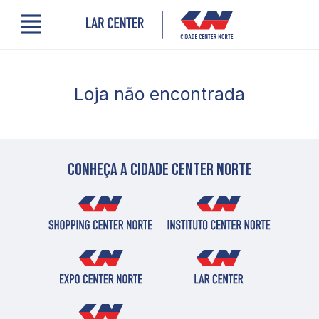
Menu
Cidade Center Norte
Lojas, Gastronomia e Serviços
Loja não encontrada
Cinema
Encontre um profissional
Comodidades
Novidades
Quem somos
Conheça a cidade center norte
Localização
Contato
PRO LAR