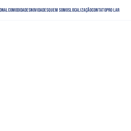
onal
Comodidades
Novidades
Quem somos
Localização
Contato
PRO LAR