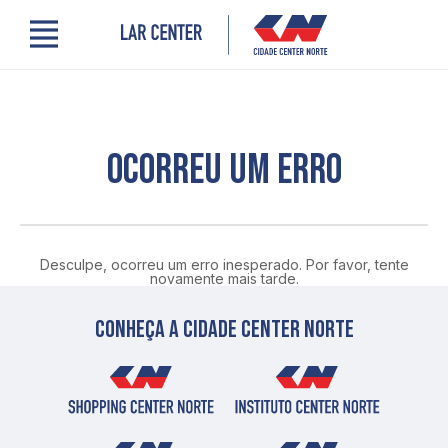
Menu
Cidade Center Norte
Lojas, Gastronomia e Serviços
Cinema
Encontre um profissional
OCORREU UM ERRO
Comodidades
Novidades
Quem somos
Localização
Desculpe, ocorreu um erro inesperado. Por favor, tente
Contato
novamente mais tarde.
PRO LAR
Conheça a cidade center norte