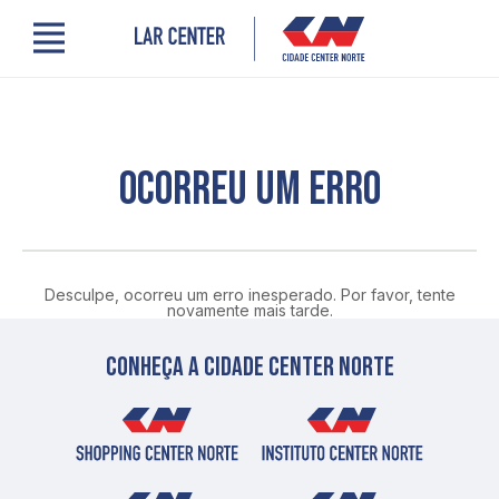
Menu
Cidade Center Norte
Lojas, Gastronomia e Serviços
Cinema
Encontre um profissional
OCORREU UM ERRO
Comodidades
Novidades
Quem somos
Localização
Desculpe, ocorreu um erro inesperado. Por favor, tente
Contato
novamente mais tarde.
PRO LAR
Conheça a cidade center norte