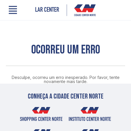
Menu
Cidade Center Norte
Lojas, Gastronomia e Serviços
Cinema
Encontre um profissional
OCORREU UM ERRO
Comodidades
Novidades
Quem somos
Localização
Desculpe, ocorreu um erro inesperado. Por favor, tente
Contato
novamente mais tarde.
PRO LAR
Conheça a cidade center norte